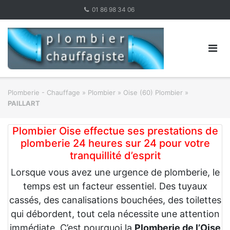
Skip
01 86 98 34 06
to
content
Plomberie - Chauffage
»
Plombier
»
Oise (60) Plombier
»
PAILLART
Plombier Oise effectue ses prestations de
plomberie 24 heures sur 24 pour votre
tranquillité d’esprit
Lorsque vous avez une urgence de plomberie, le
temps est un facteur essentiel. Des tuyaux
cassés, des canalisations bouchées, des toilettes
qui débordent, tout cela nécessite une attention
immédiate. C’est pourquoi la
Plomberie de l’Oise