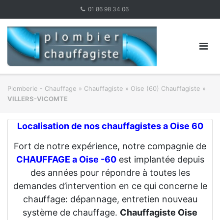
Skip
01 86 98 34 06
to
content
Plomberie - Chauffage
»
Chauffagiste
»
Oise (60) Chauffagiste
»
VILLERS-VICOMTE
Localisation de nos chauffagistes a Oise 60
Fort de notre expérience, notre compagnie de
CHAUFFAGE a Oise -60
est implantée depuis
des années pour répondre à toutes les
demandes d’intervention en ce qui concerne le
chauffage: dépannage, entretien nouveau
système de chauffage.
Chauffagiste Oise