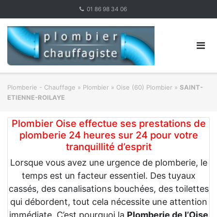
Skip
01 86 98 34 06
to
content
Plomberie - Chauffage
»
Plombier
»
Oise (60) Plombier
»
SAINT-
ETIENNE-ROILAYE
Plombier Oise effectue ses prestations de
plomberie 24 heures sur 24 pour votre
tranquillité d’esprit
Lorsque vous avez une urgence de plomberie, le
temps est un facteur essentiel. Des tuyaux
cassés, des canalisations bouchées, des toilettes
qui débordent, tout cela nécessite une attention
immédiate. C’est pourquoi la
Plomberie de l’Oise