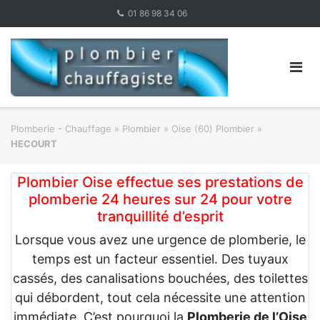
Skip
01 86 98 34 06
to
content
Plomberie - Chauffage
»
Plombier
»
Oise (60) Plombier
»
HECOURT
Plombier Oise effectue ses prestations de
plomberie 24 heures sur 24 pour votre
tranquillité d’esprit
Lorsque vous avez une urgence de plomberie, le
temps est un facteur essentiel. Des tuyaux
cassés, des canalisations bouchées, des toilettes
qui débordent, tout cela nécessite une attention
immédiate. C’est pourquoi la
Plomberie de l’Oise