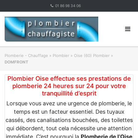
Skip
01 86 98 34 06
to
content
Plomberie - Chauffage
»
Plombier
»
Oise (60) Plombier
»
DOMFRONT
Plombier Oise effectue ses prestations de
plomberie 24 heures sur 24 pour votre
tranquillité d’esprit
Lorsque vous avez une urgence de plomberie, le
temps est un facteur essentiel. Des tuyaux
cassés, des canalisations bouchées, des toilettes
qui débordent, tout cela nécessite une attention
immédiate. C’est pourquoi la
Plomberie de l’Oise