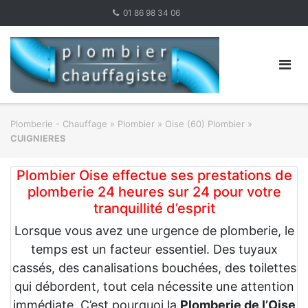
Skip
01 86 98 34 06
to
content
Plomberie - Chauffage
»
Plombier
»
Oise (60) Plombier
»
CUIGNIERES
Plombier Oise effectue ses prestations de
plomberie 24 heures sur 24 pour votre
tranquillité d’esprit
Lorsque vous avez une urgence de plomberie, le
temps est un facteur essentiel. Des tuyaux
cassés, des canalisations bouchées, des toilettes
qui débordent, tout cela nécessite une attention
immédiate. C’est pourquoi la
Plomberie de l’Oise