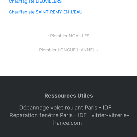
Chauffagiste LIEUVILLERS
Chauffagiste SAINT-REMY-EN-L'EAU
Navigation
Plombier NOAILLES
de
Plombier LONGUEIL-ANNEL
l’article
Ressources Utiles
Dépannage volet roulant Paris - IDF
Réparation fenêtre Paris - IDF
vitrier-vitrerie-
france.com