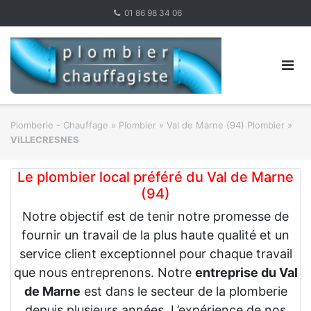
Skip
01 86 98 34 06
to
content
Plomberie - Chauffage
»
Plombier
»
Val de Marne (94) Plombier
»
VILLECRESNES
Le plombier local préféré du Val de Marne
(94)
Notre objectif est de tenir notre promesse de
fournir un travail de la plus haute qualité et un
service client exceptionnel pour chaque travail
que nous entreprenons. Notre
entreprise du Val
de Marne
est dans le secteur de la plomberie
depuis plusieurs années. L’expérience de nos