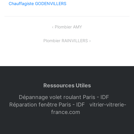
Chauffagiste GODENVILLERS
Navigation
Plombier AMY
de
Plombier RAINVILLERS
l’article
Ressources Utiles
Dépannage volet roulant Paris - IDF
Réparation fenêtre Paris - IDF
vitrier-vitrerie-
france.com