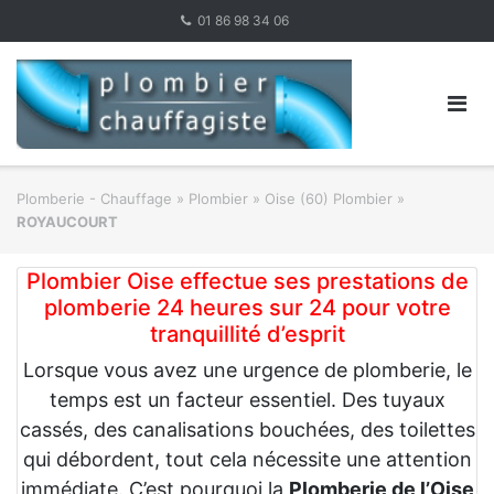
Skip
01 86 98 34 06
to
content
Plomberie - Chauffage
»
Plombier
»
Oise (60) Plombier
»
ROYAUCOURT
Plombier Oise effectue ses prestations de
plomberie 24 heures sur 24 pour votre
tranquillité d’esprit
Lorsque vous avez une urgence de plomberie, le
temps est un facteur essentiel. Des tuyaux
cassés, des canalisations bouchées, des toilettes
qui débordent, tout cela nécessite une attention
immédiate. C’est pourquoi la
Plomberie de l’Oise