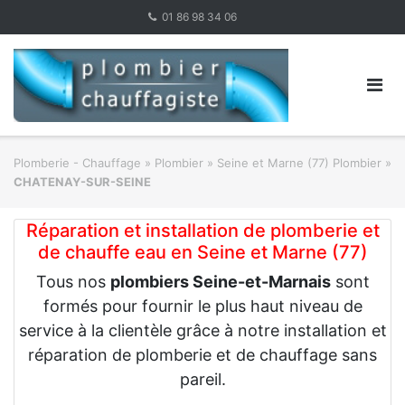
Skip
01 86 98 34 06
to
content
Plomberie - Chauffage
»
Plombier
»
Seine et Marne (77) Plombier
»
CHATENAY-SUR-SEINE
Réparation et installation de plomberie et
de chauffe eau en Seine et Marne (77)
Tous nos
plombiers Seine-et-Marnais
sont
formés pour fournir le plus haut niveau de
service à la clientèle grâce à notre installation et
réparation de plomberie et de chauffage sans
pareil.