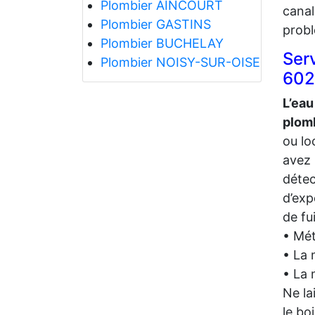
Plombier AINCOURT
canal
Plombier GASTINS
prob
Plombier BUCHELAY
Ser
Plombier NOISY-SUR-OISE
60
L’eau
plom
ou lo
avez
détec
d’exp
de fu
• Mét
• La 
• La 
Ne la
le bo