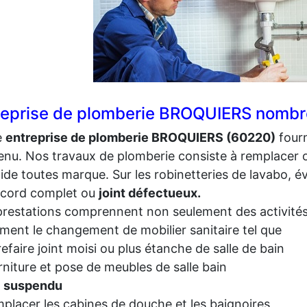
reprise de plomberie BROQUIERS nombreu
e
entreprise de plomberie BROQUIERS (60220)
fourn
nu. Nos travaux de plomberie consiste à remplacer ou
oide toutes marque. Sur les robinetteries de lavabo, 
ccord complet ou
joint défectueux.
restations comprennent non seulement des activités
ment le changement de mobilier sanitaire tel que
refaire joint moisi ou plus étanche de salle de bain
rniture et pose de meubles de salle bain
 suspendu
placer les cabines de douche et les baignoires