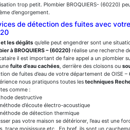
isation trop petit. Plombier BROQUIERS- (60220) peut v
lème d’engorgement.
vices de détection des fuites avec vot
220
 et les dégâts
qu’elle peut engendrer sont une situatio
bier à BROQUIERS – (60220)
réalise une recherche d
cataire il est important de faire appel a un plombie
 une
fuite d’eau cachées
, derrière des cloisons ou
sou
tion de fuites d’eau de votre département de OISE –
érience nous pratiquons toutes les
techniques Reche
ites comme :
hode destructive
méthode d’écoute électro-acoustique
méthode de détection thermique
isser pas votre maison se détériorer, l’eau est une force
is, trace moisissure etc.. En bref, ils sont un cauchema