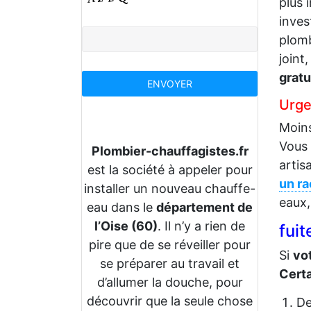
plus 
inves
plomb
joint
gratu
Urge
Moins
Vous 
Plombier-chauffagistes.fr
artis
est la société à appeler pour
un r
installer un nouveau chauffe-
eaux,
eau dans le
département de
l’Oise (60)
. Il n’y a rien de
fui
pire que de se réveiller pour
Si
vo
se préparer au travail et
Certa
d’allumer la douche, pour
découvrir que la seule chose
D