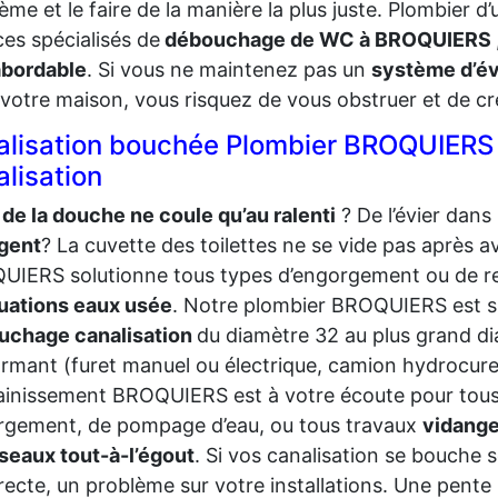
ème et le faire de la manière la plus juste. Plombie
ces spécialisés de
débouchage de WC à BROQUIERS
abordable
. Si vous ne maintenez pas un
système d’é
votre maison, vous risquez de vous obstruer et de c
alisation bouchée Plombier BROQUIERS
lisation
 de la douche ne coule qu’au ralenti
? De l’évier dans 
gent
? La cuvette des toilettes ne se vide pas après av
IERS solutionne tous types d’engorgement ou de re
uations eaux usée
. Notre plombier BROQUIERS est sp
uchage canalisation
du diamètre 32 au plus grand dia
rmant (furet manuel ou électrique, camion hydrocureu
ainissement BROQUIERS est à votre écoute pour tou
rgement, de pompage d’eau, ou tous travaux
vidange
seaux tout-à-l’égout
. Si vos canalisation se bouche s
recte, un problème sur votre installations. Une pente