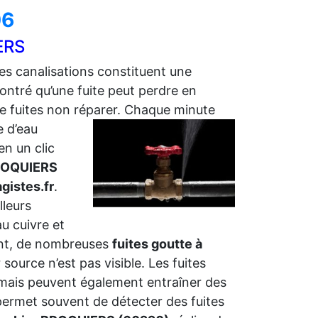
06
ERS
ites canalisations constituent une
ntré qu’une fuite peut perdre en
e fuites non réparer. Chaque minute
e d’eau
n un clic
ROQUIERS
gistes.fr
.
lleurs
au cuivre et
nt, de nombreuses
fuites goutte à
ource n’est pas visible. Les fuites
mais peuvent également entraîner des
permet souvent de détecter des fuites