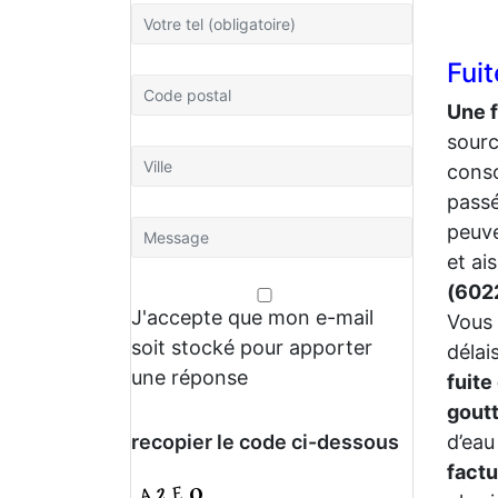
Fui
Une 
sourc
conso
passé
peuve
et ai
(602
J'accepte que mon e-mail
Vous 
soit stocké pour apporter
délai
une réponse
fuite
gout
recopier le code ci-dessous
d’eau
fact