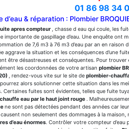
01 86 98 34 
te d’eau & réparation : Plombier BROQUI
fuite apres compteur
, chasse d eau qui coule, les fu
e importante de gaspillage d’eau. Une enquête ont mo
mmation de 7,6 m3 à 76 m3 d’eau par an en raison d
e aggrave la situation et les
conséquences d’une fuit
nt être désastreuses et conséquentes. Pour trouver e
sément les coordonnées de votre artisan
plombier B
20)
, rendez-vous vite sur le site de
plombier-chauffa
pourrez alors solutionner cette situation dans les mei
s. Certaines fuites sont évidentes, telles que fuite tuy
 chauffe eau par le haut joint rouge
. Malheureuseme
te
ne sont pas détectées pendant des années car leur s
 causent non seulement des dommages à la maison, 
ures d’eau énormes
. Contrôler votre compteur d’eau 