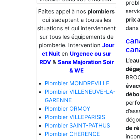
probl
servi
Faites appel à nos
plombiers
prix 
qui s’adaptent a toutes les
dans 
situations et qui interviennent
sur tous les équipements de
can
plomberie. Intervention
Jour
cana
et Nuit
en
Urgence ou sur
L’eau
RDV
&
Sans Majoration Soir
déga
& WE
BROQU
Plombier MONDREVILLE
évac
Plombier VILLENEUVE-LA-
débo
GARENNE
perfo
Plombier ORMOY
d’ass
Plombier VILLEPARISIS
dégo
Plombier SAINT-PATHUS
de ré
Plombier CHERENCE
incor