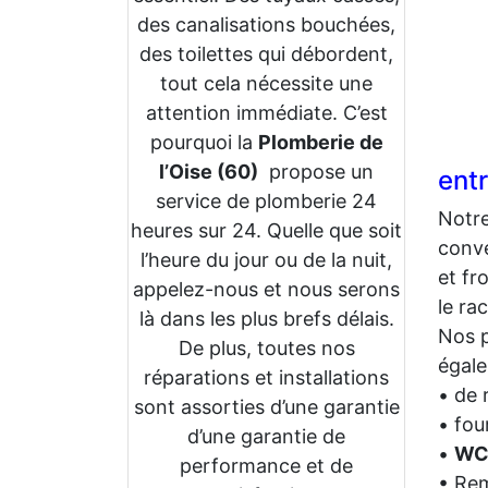
des canalisations bouchées,
des toilettes qui débordent,
tout cela nécessite une
attention immédiate. C’est
pourquoi la
Plomberie de
l’Oise (60)
propose un
ent
service de plomberie 24
Notr
heures sur 24. Quelle que soit
conve
l’heure du jour ou de la nuit,
et fr
appelez-nous et nous serons
le ra
là dans les plus brefs délais.
Nos p
De plus, toutes nos
égale
réparations et installations
• de 
sont assorties d’une garantie
• fou
d’une garantie de
•
WC
performance et de
• Rem