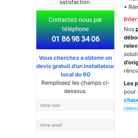
satisfaction.
• Rén
Inte
Contactez-nous par
téléphone
Nos
p
débo
01 86 98 34 06
rele
solut
Vous cherchez a obtenir un
d’ori
devis gratuit d’un installateur
rénov
local du 60
Remplissez les champs ci-
Les 
dessous.
pour
chau
relev