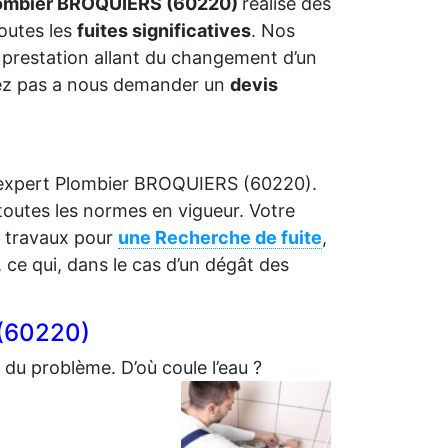
ombier BROQUIERS (60220)
réalise des
toutes les
fuites significatives
. Nos
prestation allant du changement d’un
sitez pas a nous demander un
devis
re expert Plombier BROQUIERS (60220).
toutes les normes en vigueur. Votre
e travaux pour
une Recherche de fuite
,
s, ce qui, dans le cas d’un dégât des
 (60220)
 du problème. D’où coule l’eau ?