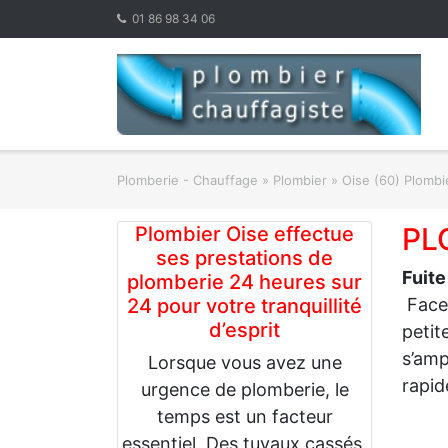
Skip
01 86 98 34 06
to
content
Plomberie - Chauffage
»
Plombier
»
Oise (60) Plombi
PL
Plombier Oise effectue
ses prestations de
Fuite
plomberie 24 heures sur
24 pour votre tranquillité
Face 
d’esprit
petit
s’ampl
Lorsque vous avez une
rapid
urgence de plomberie, le
temps est un facteur
essentiel. Des tuyaux cassés,