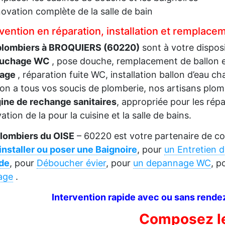
ovation complète de la salle de bain
rvention en réparation, installation et remplac
lombiers à BROQUIERS (60220)
sont à votre disposi
uchage WC
, pose douche, remplacement de ballon
vage
, réparation fuite WC, installation ballon d’eau c
ion a tous vos soucis de plomberie, nos artisans plo
gine de rechange sanitaires
, appropriée pour les répa
ation de la pour la cuisine et la salle de bains.
plombiers du OISE
– 60220 est votre partenaire de con
installer ou poser une Baignoire
, pour
un Entretien 
de
, pour
Déboucher évier
, pour
un depannage WC
, p
age
.
Intervention rapide avec ou sans rendez
Composez l