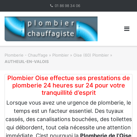
Skip
01 86 98 34 06
to
content
Plomberie - Chauffage
»
Plombier
»
Oise (60) Plombier
»
AUTHEUIL-EN-VALOIS
Plombier Oise effectue ses prestations de
plomberie 24 heures sur 24 pour votre
tranquillité d’esprit
Lorsque vous avez une urgence de plomberie, le
temps est un facteur essentiel. Des tuyaux
cassés, des canalisations bouchées, des toilettes
qui débordent, tout cela nécessite une attention
immédiate. C’est pourquoi la
Plomberie de l’Oise