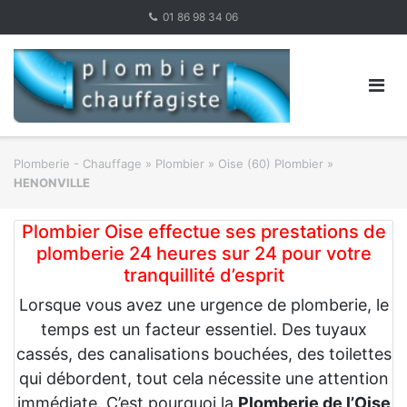
Skip
01 86 98 34 06
to
content
Plomberie - Chauffage
»
Plombier
»
Oise (60) Plombier
»
HENONVILLE
Plombier Oise effectue ses prestations de
plomberie 24 heures sur 24 pour votre
tranquillité d’esprit
Lorsque vous avez une urgence de plomberie, le
temps est un facteur essentiel. Des tuyaux
cassés, des canalisations bouchées, des toilettes
qui débordent, tout cela nécessite une attention
immédiate. C’est pourquoi la
Plomberie de l’Oise