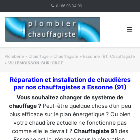
Skip
01 86 98 34 06
to
content
Plomberie - Chauffage
»
Chauffagiste
»
Essonne (91) Chauffagiste
»
VILLEMOISSON-SUR-ORGE
Réparation et installation de chaudières
par
nos chauffagistes a Essonne (91)
Vous souhaitez changer de système de
chauffage ?
Peut-être quelque chose d’un peu
plus efficace sur le plan énergétique ? Ou bien
votre chaudière actuelle ne fonctionne pas
comme elle le devrait ?
Chauffagiste 91
des
Essonne est la réponse pour la réparation,