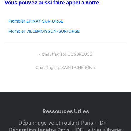
Vous pouvez aussi faire appel a notre
Plombier EPINAY-SUR-ORGE
Plombier VILLEMOISSON-SUR-ORGE
Navigation
Chauffagiste CORBREUSE
de
Chauffagiste SAINT-CHERON
l’article
Ressources Utiles
Dépannage volet roulant Paris - IDF
Réparation fenêtre Paris - IDF
vitrier-vitrerie-