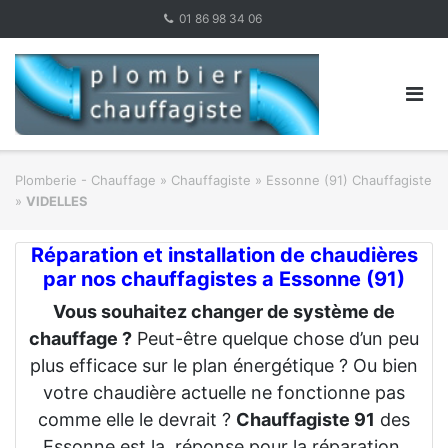
Skip
01 86 98 34 06
to
content
Plomberie - Chauffage
»
Chauffagiste
»
Essonne (91) Chauffagiste
»
VIDELLES
Réparation et installation de chaudières
par
nos chauffagistes a Essonne (91)
Vous souhaitez changer de système de
chauffage ?
Peut-être quelque chose d’un peu
plus efficace sur le plan énergétique ? Ou bien
votre chaudière actuelle ne fonctionne pas
comme elle le devrait ?
Chauffagiste 91
des
Essonne est la réponse pour la réparation,