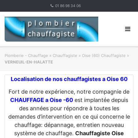
Skip
01 86 98 34 06
to
content
Plomberie - Chauffage
»
Chauffagiste
»
Oise (60) Chauffagiste
»
VERNEUIL-EN-HALATTE
Localisation de nos chauffagistes a Oise 60
Fort de notre expérience, notre compagnie de
CHAUFFAGE a Oise -60
est implantée depuis
des années pour répondre à toutes les
demandes d’intervention en ce qui concerne le
chauffage: dépannage, entretien nouveau
système de chauffage.
Chauffagiste Oise