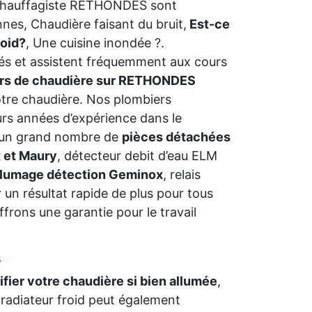
 Chauffagiste RETHONDES sont
nes, Chaudière faisant du bruit,
Est-ce
roid?
, Une cuisine inondée ?.
s et assistent fréquemment aux cours
urs de chaudière sur RETHONDES
otre chaudière. Nos plombiers
rs années d’expérience dans le
 un grand nombre de
pièces détachées
 et Maury
, détecteur debit d’eau ELM
allumage détection Geminox
, relais
un résultat rapide de plus pour tous
frons une garantie pour le travail
s
rifier votre chaudière si bien allumée
,
 radiateur froid peut également