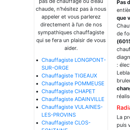
pas de chauffage ou d’eau
Pas 
chaude, n’hésitez pas à nous
entiè
appeler et vous parlerez
que v
directement à l’un de nos
Chauf
sympathiques chauffagiste
de fo
qui se fera un plaisir de vous
(601
aider.
chauf
diag
Chauffagiste LONGPONT-
: éle
SUR-ORGE
Lebla
Chauffagiste TIGEAUX
brule
Chauffagiste POMMEUSE
chang
Chauffagiste CHAPET
réalis
Chauffagiste ADAINVILLE
Chauffagiste VULAINES-
Radia
LES-PROVINS
La pr
Chauffagiste CLOS-
puis 