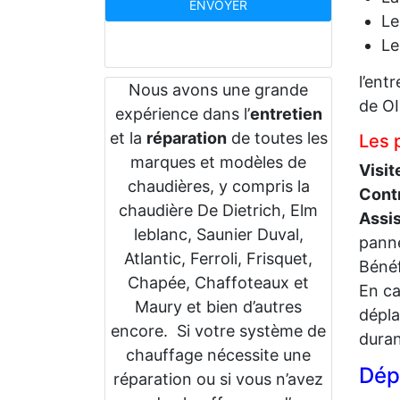
Le
L
l’ent
Nous avons une grande
de OI
expérience dans l’
entretien
et la
réparation
de toutes les
Les 
marques et modèles de
Visit
chaudières, y compris la
Cont
chaudière De Dietrich, Elm
Assi
leblanc, Saunier Duval,
panne
Atlantic, Ferroli, Frisquet,
Bénéf
Chapée, Chaffoteaux et
En ca
Maury et bien d’autres
dépla
encore. Si votre système de
duran
chauffage nécessite une
Dép
réparation ou si vous n’avez