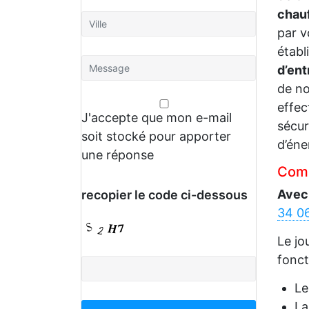
chau
par v
établ
d’ent
de no
effec
J'accepte que mon e-mail
sécur
soit stocké pour apporter
d’éne
une réponse
Comm
Avec
recopier le code ci-dessous
34 0
Le jo
fonct
L
La