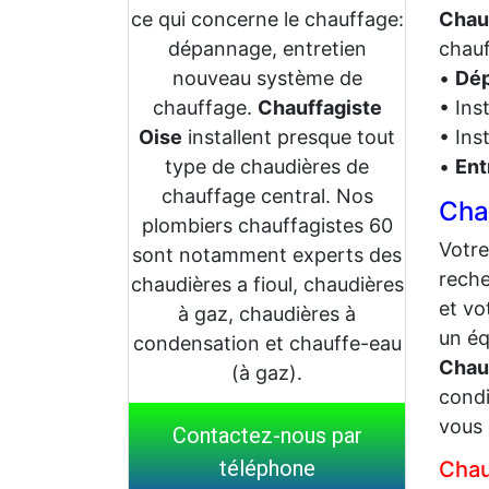
ce qui concerne le chauffage:
Chauf
dépannage, entretien
chauf
nouveau système de
•
Dép
chauffage.
Chauffagiste
• Ins
Oise
installent presque tout
• Ins
type de chaudières de
•
Ent
chauffage central. Nos
Cha
plombiers chauffagistes 60
Votr
sont notamment experts des
reche
chaudières a fioul, chaudières
et vo
à gaz, chaudières à
un éq
condensation et chauffe-eau
Chau
(à gaz).
condi
vous 
Contactez-nous par
téléphone
Chau