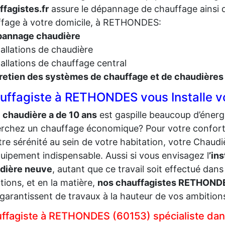
fagistes.fr
assure le dépannage de chauffage ainsi q
fage à votre domicile, à RETHONDES:
annage chaudière
tallations de chaudière
tallations de chauffage central
retien des systèmes de chauffage et de chaudières
uffagiste à RETHONDES vous Installe vo
e
chaudière a de 10 ans
est gaspille beaucoup d’énergi
rchez un chauffage économique? Pour votre confort
tre sérénité au sein de votre habitation, votre Chaud
uipement indispensable. Aussi si vous envisagez l
’ins
dière neuve
, autant que ce travail soit effectué dans
tions, et en la matière,
nos chauffagistes RETHOND
garantissent de travaux à la hauteur de vos ambition
ffagiste à RETHONDES (60153) spécialiste dans l