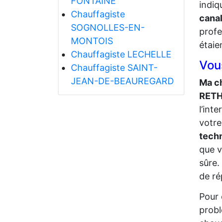
FONTAINE
indiq
Chauffagiste
canal
SOGNOLLES-EN-
profe
MONTOIS
étaie
Chauffagiste LECHELLE
Vou
Chauffagiste SAINT-
JEAN-DE-BEAUREGARD
Ma ch
RET
l’int
votre
tech
que v
sûre.
de ré
Pour 
probl