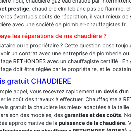
iere fioul, chaudière gaz eau chaude par intermitten
uet prestige
, chaudiere elm leblanc pas de flamme, c
re les éventuels coûts de réparation, il vaut mieux de 
ière avec une société de plombier-chauffagistes.fr.
paye les réparations de ma chaudière ?
cataire ou le propriétaire ? Cette question pose toujo
avoir un contrat avec une entreprise de plomberie ou
fage RETHONDES avec un chauffagiste certifié . En gé
fage doit être réglée par le propriétaire, et le locatair
is gratuit CHAUDIERE
imple appel, vous recevrez rapidement un
devis
d’un
ler le coût des travaux à effectuer. Chauffagiste à
evis gratuit la chaudière les mieux adaptées à la taille
araison des modèles, des
garanties et des coûts
. N
dée approximative de la
puissance de la chaudière.
V
ofessionnels en chauffage a RETHONDES (60153)
q