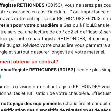
ffagiste RETHONDES
(60153), vous ne serez pas co
otre assurance en cas d’incident. D’ou l’importance de
ir avec notre entreprise sur RETHONDES -60153, un
retien pour votre chaudière
a Gaz ou à Fioul.Dans le
tre service, une lecture de co / co2 et d’efficacité ser
tuer par notre chauffagiste RETHONDES, et une impre
ité du gaz. Révisez votre chaudière vous permettra a
rgie et surtout d’assurer longévité à votre matériel.
ent obtenir un contrat?
 chauffagiste RETHONDES (60153)
rien de plus si
6
ur de la révision notre chauffagiste RETHONDES vous 
ionnalités et l’utilisation de votre chaudière. Effectuer
e
nettoyage des équipements
(chaudière et conduit 
vérification des dispositifs de régulation et de sécu