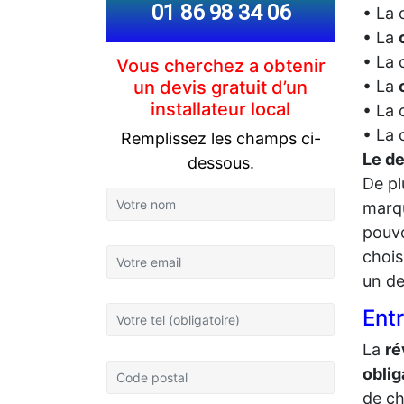
01 86 98 34 06
• La 
• La
• La 
Vous cherchez a obtenir
un devis gratuit d’un
• La
installateur local
• La 
• La 
Remplissez les champs ci-
Le de
dessous.
De pl
marq
pouvo
chois
un de
Ent
La
ré
oblig
de ch