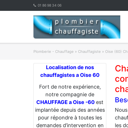
Skip
01 86 98 34 06
to
content
Plomberie - Chauffage
»
Chauffagiste
»
Oise (60) Ch
Ch
Localisation de nos
chauffagistes a Oise 60
com
Fort de notre expérience,
ch
notre compagnie de
Bes
CHAUFFAGE a Oise -60
est
implantée depuis des années
Nous
pour répondre à toutes les
chauf
demandes d’intervention en
les d