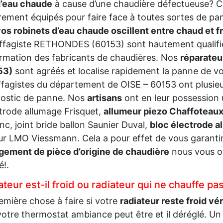
d’eau chaude
à cause d’une chaudière défectueuse?
rement équipés pour faire face à toutes sortes de pan
os robinets d’eau chaude oscillent entre chaud et f
fagiste RETHONDES (60153) sont hautement qualifié
rmation des fabricants de chaudières. Nos
réparate
53)
sont agréés et localise rapidement la panne de v
fagistes du département de OISE – 60153 ont plusieu
nostic de panne. Nos
artisans
ont en leur possession
ctrode allumage Frisquet,
allumeur piezo Chaffoteaux
nc, joint bride ballon Saunier Duval,
bloc électrode 
ur LMO Viessmann. Cela a pour effet de vous garantir 
ement de pièce d’origine de chaudière
nous vous of
é!.
teur est-il froid ou radiateur qui ne chauffe pa
emière chose à faire si votre
radiateur reste froid vé
votre thermostat ambiance peut être et il déréglé. Un