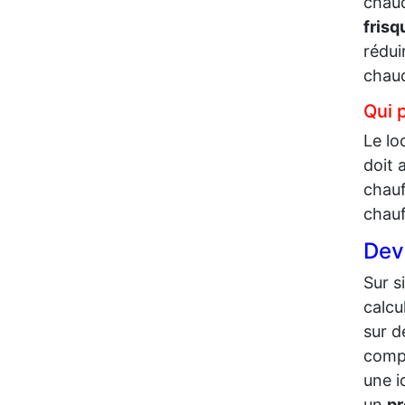
chaud
frisq
rédui
chaud
Qui 
Le lo
doit 
chauf
chauf
Dev
Sur s
calcu
sur d
comp
une i
un
pr