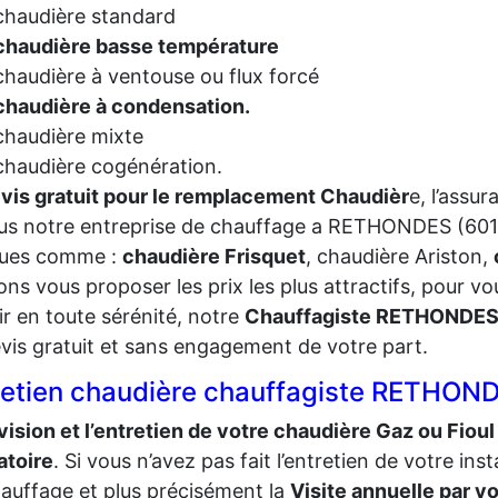
chaudière standard
chaudière basse température
chaudière à ventouse ou flux forcé
chaudière à condensation.
chaudière mixte
chaudière cogénération.
vis gratuit pour le remplacement Chaudièr
e, l’assur
us notre entreprise de chauffage a RETHONDES (6015
ues comme :
chaudière Frisquet
, chaudière Ariston,
ns vous proposer les prix les plus attractifs, pour v
ir en toute sérénité, notre
Chauffagiste RETHONDES
vis gratuit et sans engagement de votre part.
retien chaudière chauffagiste RETHON
vision et l’entretien de votre chaudière Gaz ou Fioul
atoire
. Si vous n’avez pas fait l’entretien de votre inst
auffage et plus précisément la
Visite annuelle par v