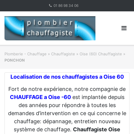
Skip
01 86 98 34 06
to
content
Plomberie - Chauffage
»
Chauffagiste
»
Oise (60) Chauffagiste
»
PONCHON
Localisation de nos chauffagistes a Oise 60
Fort de notre expérience, notre compagnie de
CHAUFFAGE a Oise -60
est implantée depuis
des années pour répondre à toutes les
demandes d’intervention en ce qui concerne le
chauffage: dépannage, entretien nouveau
système de chauffage.
Chauffagiste Oise