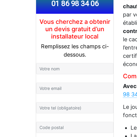
01 86 98 34 06
chau
par v
Vous cherchez a obtenir
établ
un devis gratuit d’un
contr
installateur local
le ca
Remplissez les champs ci-
l’ent
dessous.
certi
écono
Comm
Avec
98 3
Le jo
fonct
L
La