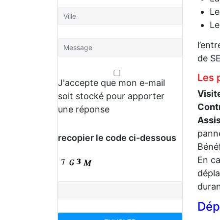
Le
L
l’ent
de S
Les 
J'accepte que mon e-mail
Visit
soit stocké pour apporter
Cont
une réponse
Assi
panne
recopier le code ci-dessous
Bénéf
En ca
dépla
duran
Dép