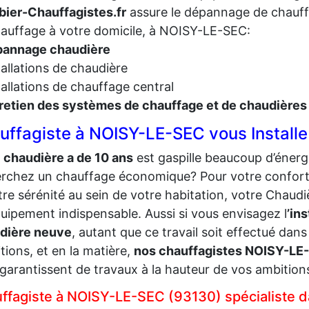
ier-Chauffagistes.fr
assure le dépannage de chauffa
auffage à votre domicile, à NOISY-LE-SEC:
annage chaudière
tallations de chaudière
tallations de chauffage central
retien des systèmes de chauffage et de chaudières
uffagiste à NOISY-LE-SEC vous Installe
e
chaudière a de 10 ans
est gaspille beaucoup d’énergi
rchez un chauffage économique? Pour votre confort
tre sérénité au sein de votre habitation, votre Chaud
uipement indispensable. Aussi si vous envisagez l
’ins
dière neuve
, autant que ce travail soit effectué dans
tions, et en la matière,
nos chauffagistes NOISY-LE
garantissent de travaux à la hauteur de vos ambition
ffagiste à NOISY-LE-SEC (93130) spécialiste dan