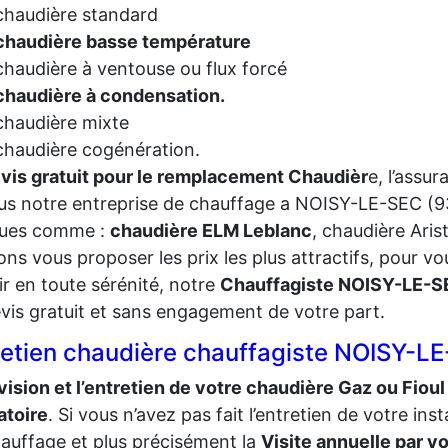
chaudière standard
chaudière basse température
chaudière à ventouse ou flux forcé
chaudière à condensation.
chaudière mixte
chaudière cogénération.
vis gratuit pour le remplacement Chaudièr
e, l’assur
us notre entreprise de chauffage a NOISY-LE-SEC (93
ues comme :
chaudière ELM Leblanc
, chaudière Aris
ns vous proposer les prix les plus attractifs, pour v
ir en toute sérénité, notre
Chauffagiste NOISY-LE-S
vis gratuit et sans engagement de votre part.
retien chaudière chauffagiste NOISY-L
vision et l’entretien de votre chaudière Gaz ou Fioul
atoire
. Si vous n’avez pas fait l’entretien de votre inst
auffage et plus précisément la
Visite annuelle par v