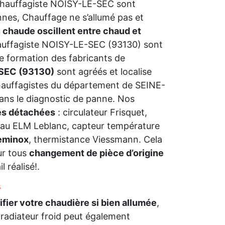
Chauffagiste NOISY-LE-SEC sont
nnes, Chauffage ne s’allumé pas et
 chaude oscillent entre chaud et
hauffagiste NOISY-LE-SEC (93130) sont
e formation des fabricants de
-SEC (93130)
sont agréés et localise
hauffagistes du département de SEINE-
ans le diagnostic de panne. Nos
es détachées
: circulateur Frisquet,
’eau ELM Leblanc, capteur température
Geminox
, thermistance Viessmann. Cela
ur tous
changement de pièce d’origine
 réalisé!.
s
rifier votre chaudière si bien allumée
,
 radiateur froid peut également