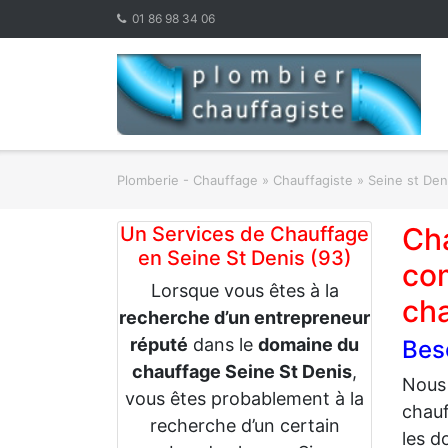
Skip
01 86 98 34 06
to
content
Plomberie - Chauffage
»
Chauffagiste
»
Seine st Den
Ch
Un Services de Chauffage
en Seine St Denis (93)
com
Lorsque vous êtes à la
ch
recherche d’un entrepreneur
réputé
dans le
domaine du
Bes
chauffage Seine St Denis
,
Nous
vous êtes probablement à la
chauf
recherche d’un certain
les d