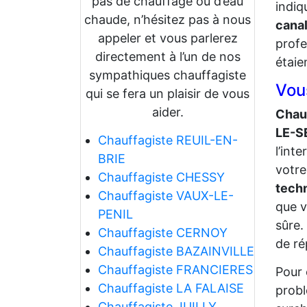
pas de chauffage ou d’eau
indiq
chaude, n’hésitez pas à nous
canal
appeler et vous parlerez
profe
directement à l’un de nos
étaie
sympathiques chauffagiste
Vou
qui se fera un plaisir de vous
aider.
Chaud
LE-S
Chauffagiste REUIL-EN-
l’int
BRIE
votre
Chauffagiste CHESSY
tech
Chauffagiste VAUX-LE-
que v
PENIL
sûre.
Chauffagiste CERNOY
de ré
Chauffagiste BAZAINVILLE
Chauffagiste FRANCIERES
Pour 
Chauffagiste LA FALAISE
probl
Chauffagiste JUILLY