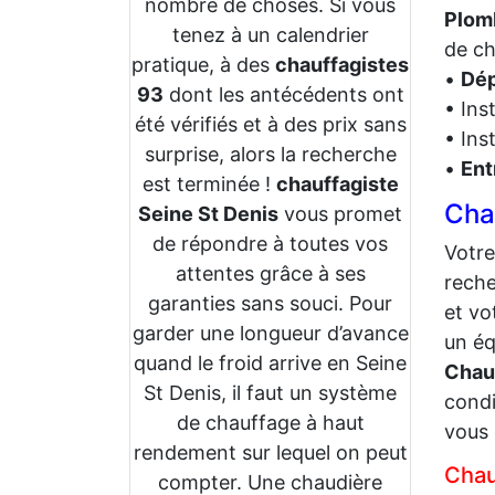
nombre de choses. Si vous
Plomb
tenez à un calendrier
de ch
pratique, à des
chauffagistes
•
Dép
93
dont les antécédents ont
• Ins
été vérifiés et à des prix sans
• Ins
surprise, alors la recherche
•
Ent
est terminée !
chauffagiste
Cha
Seine St Denis
vous promet
de répondre à toutes vos
Votr
attentes grâce à ses
reche
garanties sans souci. Pour
et vo
garder une longueur d’avance
un éq
quand le froid arrive en Seine
Chau
St Denis, il faut un système
condi
de chauffage à haut
vous 
rendement sur lequel on peut
Chau
compter. Une chaudière