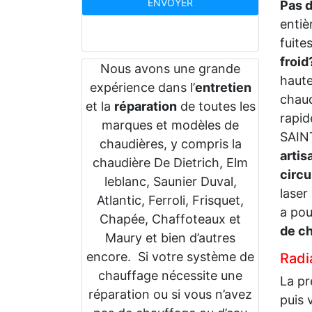
Pas 
entiè
fuite
froid
Nous avons une grande
haute
expérience dans l’
entretien
chau
et la
réparation
de toutes les
rapid
marques et modèles de
SAINT
chaudières, y compris la
artis
chaudière De Dietrich, Elm
circu
leblanc, Saunier Duval,
laser
Atlantic, Ferroli, Frisquet,
a pou
Chapée, Chaffoteaux et
de c
Maury et bien d’autres
encore. Si votre système de
Radia
chauffage nécessite une
La pr
réparation ou si vous n’avez
puis 