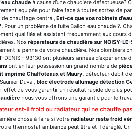
d’eau chaude
à cause d’une chaudière défectueuse? 
rement équipés pour faire face à toutes sortes de pa
s de chauffage central,
Est-ce que vos robinets d’eau
?
, Pour un problème de fuite Ballon eau chaude ?. C
ment qualifiés et assistent fréquemment aux cours d
dières. Nos
réparateurs de chaudière sur NOISY-LE
ement la panne de votre chaudière. Nos plombiers c
-DENIS – 93130 ont plusieurs années d’expérience d
ans
ont en leur possession un grand nombre de
pièc
it imprimé Chaffoteaux et Maury
, détecteur debit d
 Saunier Duval,
bloc électrode allumage détection 
r effet de vous garantir un résultat rapide de plus po
haudière
nous vous offrons une garantie pour le travail
teur est-il froid ou radiateur qui ne chauffe pa
emière chose à faire si votre
radiateur reste froid vé
votre thermostat ambiance peut être et il déréglé. Un