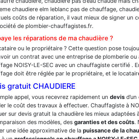
auffe chaudiere, chaudière pas d’eau chaude mais c
eme chaudiere elm leblanc pas de chauffage, chaudier
uels coûts de réparation, il vaut mieux de signer un 
ociété de plombier-chauffagistes.fr.
paye les réparations de ma chaudière ?
cataire ou le propriétaire ? Cette question pose toujo
avoir un contrat avec une entreprise de plomberie ou
fage NOISY-LE-SEC avec un chauffagiste certifié . En
fage doit être réglée par le propriétaire, et le locatair
is gratuit CHAUDIERE
imple appel, vous recevrez rapidement un
devis
d’un
ler le coût des travaux à effectuer. Chauffagiste à
uer sur devis gratuit la chaudière les mieux adaptées à 
mparaison des modèles, des
garanties et des coûts
.
r une idée approximative de la
puissance de la chau
 à un
professionnels en chauffage a NOISY-LE-SEC