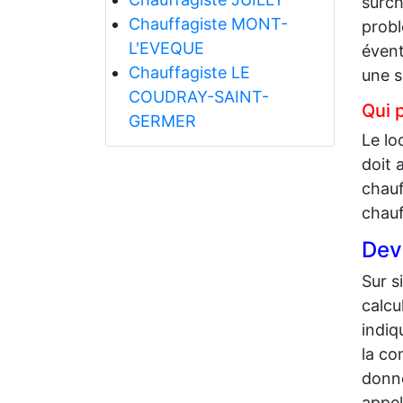
surch
Chauffagiste MONT-
probl
L'EVEQUE
évent
Chauffagiste LE
une s
COUDRAY-SAINT-
Qui 
GERMER
Le lo
doit 
chauf
chauf
Dev
Sur s
calcu
indiq
la co
donne
appel