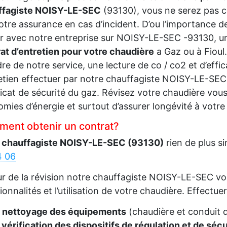
ffagiste NOISY-LE-SEC
(93130), vous ne serez pas 
otre assurance en cas d’incident. D’ou l’importance de
ir avec notre entreprise sur NOISY-LE-SEC -93130, u
at d’entretien pour votre chaudière
a Gaz ou à Fioul
dre de notre service, une lecture de co / co2 et d’effi
retien effectuer par notre chauffagiste NOISY-LE-SEC
ficat de sécurité du gaz. Révisez votre chaudière vou
mies d’énergie et surtout d’assurer longévité à votre 
ent obtenir un contrat?
 chauffagiste NOISY-LE-SEC (93130)
rien de plus 
4 06
ur de la révision notre chauffagiste NOISY-LE-SEC vo
ionnalités et l’utilisation de votre chaudière. Effectuer
e
nettoyage des équipements
(chaudière et conduit 
vérification des dispositifs de régulation et de sécu