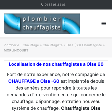
Skip
01 86 98 34 06
to
content
Plomberie - Chauffage
»
Chauffagiste
»
Oise (60) Chauffagiste
»
MORLINCOURT
Localisation de nos chauffagistes a Oise 60
Fort de notre expérience, notre compagnie de
CHAUFFAGE a Oise -60
est implantée depuis
des années pour répondre à toutes les
demandes d’intervention en ce qui concerne le
chauffage: dépannage, entretien nouveau
système de chauffage.
Chauffagiste Oise