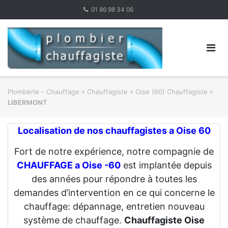
Skip
01 86 98 34 06
to
content
Plomberie - Chauffage
»
Chauffagiste
»
Oise (60) Chauffagiste
»
LIBERMONT
Localisation de nos chauffagistes a Oise 60
Fort de notre expérience, notre compagnie de
CHAUFFAGE a Oise -60
est implantée depuis
des années pour répondre à toutes les
demandes d’intervention en ce qui concerne le
chauffage: dépannage, entretien nouveau
système de chauffage.
Chauffagiste Oise