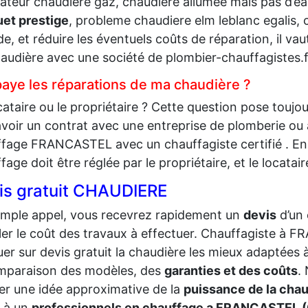
lateur chaudiere gaz, chaudiere allumée mais pas d’e
uet prestige
, probleme chaudiere elm leblanc egalis,
e, et réduire les éventuels coûts de réparation, il va
audière avec une société de plombier-chauffagistes.f
paye les réparations de ma chaudière ?
cataire ou le propriétaire ? Cette question pose toujo
avoir un contrat avec une entreprise de plomberie ou
fage FRANCASTEL avec un chauffagiste certifié . En g
fage doit être réglée par le propriétaire, et le locatair
is gratuit CHAUDIERE
imple appel, vous recevrez rapidement un
devis
d’un
ler le coût des travaux à effectuer. Chauffagiste 
uer sur devis gratuit la chaudière les mieux adaptées à 
mparaison des modèles, des
garanties et des coûts
.
r une idée approximative de la
puissance de la chau
 à un
professionnels en chauffage a FRANCASTEL 