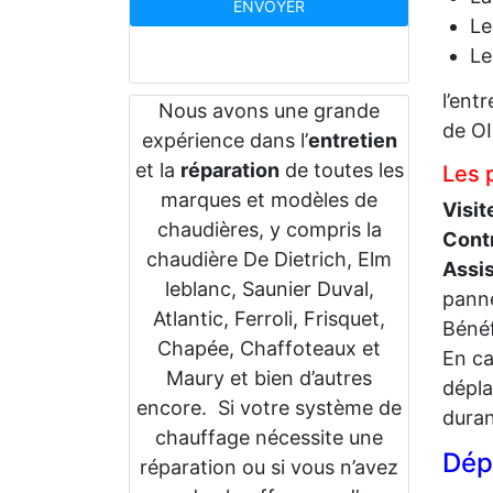
Le
L
l’ent
Nous avons une grande
de O
expérience dans l’
entretien
et la
réparation
de toutes les
Les 
marques et modèles de
Visit
chaudières, y compris la
Cont
chaudière De Dietrich, Elm
Assi
leblanc, Saunier Duval,
panne
Atlantic, Ferroli, Frisquet,
Bénéf
Chapée, Chaffoteaux et
En ca
Maury et bien d’autres
dépla
encore. Si votre système de
duran
chauffage nécessite une
Dép
réparation ou si vous n’avez