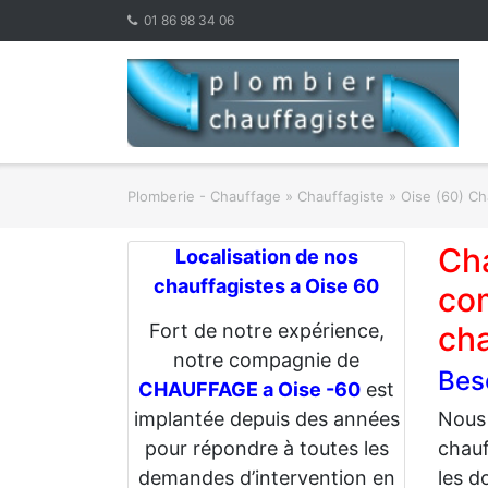
Skip
01 86 98 34 06
to
content
Plomberie - Chauffage
»
Chauffagiste
»
Oise (60) Ch
Ch
Localisation de nos
chauffagistes a Oise 60
com
Fort de notre expérience,
ch
notre compagnie de
Bes
CHAUFFAGE a Oise -60
est
implantée depuis des années
Nous
pour répondre à toutes les
chauf
demandes d’intervention en
les d