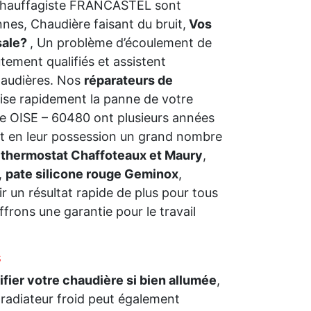
 Chauffagiste FRANCASTEL sont
nes, Chaudière faisant du bruit,
Vos
sale?
, Un problème d’écoulement de
ement qualifiés et assistent
haudières. Nos
réparateurs de
lise rapidement la panne de votre
e OISE – 60480 ont plusieurs années
t en leur possession un grand nombre
 thermostat Chaffoteaux et Maury
,
,
pate silicone rouge Geminox
,
 un résultat rapide de plus pour tous
frons une garantie pour le travail
s
rifier votre chaudière si bien allumée
,
 radiateur froid peut également