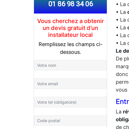
01 86 98 34 06
• La 
• La
• La 
Vous cherchez a obtenir
un devis gratuit d’un
• La
installateur local
• La 
• La 
Remplissez les champs ci-
Le de
dessous.
De pl
marq
donc 
perme
vous 
Ent
La
ré
oblig
de ch