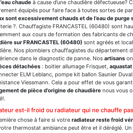
d’eau chaude
à cause d’une chaudière défectueuse?
rement équipés pour faire face à toutes sortes de pan
x sont excessivement chauds et de l’eau de purge 
terie ?. Chauffagiste FRANCASTEL (60480) sont haut
emment aux cours de formation des fabricants de c
dière sur FRANCASTEL (60480)
sont agréés et loca
ière. Nos plombiers chauffagistes du département d
érience dans le diagnostic de panne. Nos
artisans
on
èces détachées
: boitier allumage Frisquet,
aquastat
necter ELM Leblanc, pompe kit ballon Saunier Duval
istance Viessmann. Cela a pour effet de vous garantir
ement de pièce d’origine de chaudière
nous vous of
é!.
teur est-il froid ou radiateur qui ne chauffe pa
emière chose à faire si votre
radiateur reste froid vé
votre thermostat ambiance peut être et il déréglé. Un