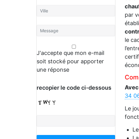
chau
par v
établ
contr
le ca
l’ent
J'accepte que mon e-mail
certi
soit stocké pour apporter
écono
une réponse
Comm
Avec
recopier le code ci-dessous
34 0
Le jo
fonct
L
La