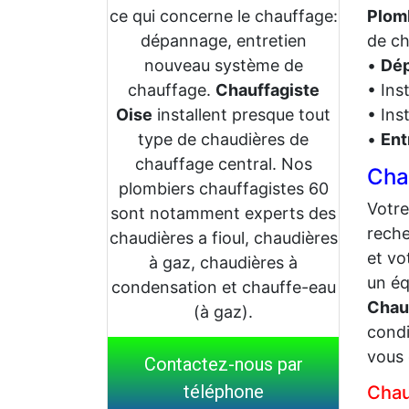
ce qui concerne le chauffage:
Plomb
dépannage, entretien
de ch
nouveau système de
•
Dép
chauffage.
Chauffagiste
• Ins
Oise
installent presque tout
• Ins
type de chaudières de
•
Ent
chauffage central. Nos
Cha
plombiers chauffagistes 60
Votr
sont notamment experts des
reche
chaudières a fioul, chaudières
et vo
à gaz, chaudières à
un éq
condensation et chauffe-eau
Chau
(à gaz).
condi
vous 
Contactez-nous par
téléphone
Chau