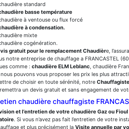
chaudière standard
chaudière basse température
chaudière à ventouse ou flux forcé
chaudière à condensation.
chaudière mixte
chaudière cogénération.
vis gratuit pour le remplacement Chaudièr
e, l’assur
us notre entreprise de chauffage a FRANCASTEL (604
ues comme :
chaudière ELM Leblanc
, chaudière Fra
nous pouvons vous proposer les prix les plus attracti
ttre de choisir en toute sérénité, notre
Chauffagis
remettra un devis gratuit et sans engagement de vot
retien chaudière chauffagiste FRANCA
vision et l’entretien de votre chaudière Gaz ou Fioul
atoire
. Si vous n’avez pas fait l’entretien de votre inst
auffage et plus précisément la
Visite annuelle par v