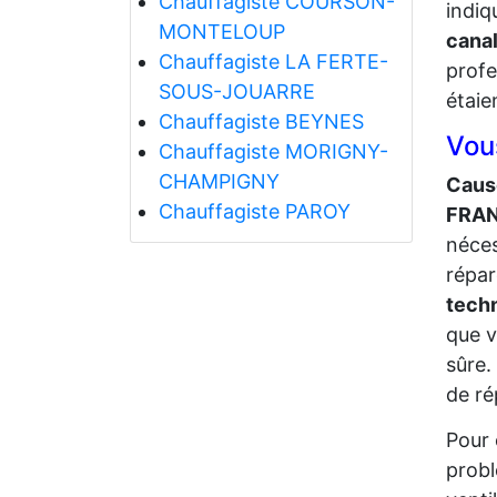
Chauffagiste COURSON-
indiq
MONTELOUP
canal
Chauffagiste LA FERTE-
profe
SOUS-JOUARRE
étaie
Chauffagiste BEYNES
Vou
Chauffagiste MORIGNY-
CHAMPIGNY
Caus
Chauffagiste PAROY
FRA
néces
répar
tech
que v
sûre.
de ré
Pour 
probl