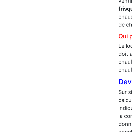
venti
frisq
chaud
de ch
Qui 
Le lo
doit 
chauf
chauf
Dev
Sur s
calcu
indiq
la co
donne
appel