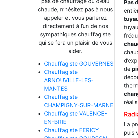
pas de chauffage ou d’eau
Pas 
chaude, n’hésitez pas à nous
entiè
appeler et vous parlerez
tuyau
directement à l’un de nos
tuyau
sympathiques chauffagiste
fréqu
qui se fera un plaisir de vous
chau
aider.
chaud
d’exp
Chauffagiste GOUVERNES
de
pi
Chauffagiste
décon
ARNOUVILLE-LES-
therm
MANTES
chang
Chauffagiste
réalis
CHAMPIGNY-SUR-MARNE
Chauffagiste VALENCE-
Radia
EN-BRIE
La pr
Chauffagiste FERICY
puis 