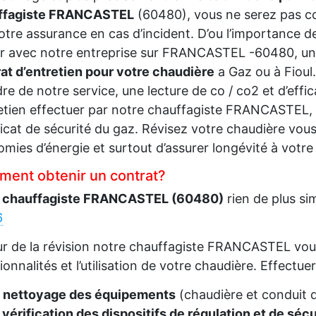
ffagiste FRANCASTEL
(60480), vous ne serez pas c
otre assurance en cas d’incident. D’ou l’importance de
ir avec notre entreprise sur FRANCASTEL -60480, un
at d’entretien pour votre chaudière
a Gaz ou à Fioul
dre de notre service, une lecture de co / co2 et d’effi
retien effectuer par notre chauffagiste FRANCASTEL, 
ficat de sécurité du gaz. Révisez votre chaudière vou
mies d’énergie et surtout d’assurer longévité à votre 
ent obtenir un contrat?
 chauffagiste FRANCASTEL (60480)
rien de plus s
6
ur de la révision notre chauffagiste FRANCASTEL vous
ionnalités et l’utilisation de votre chaudière. Effectuer
e
nettoyage des équipements
(chaudière et conduit 
vérification des dispositifs de régulation et de sécu