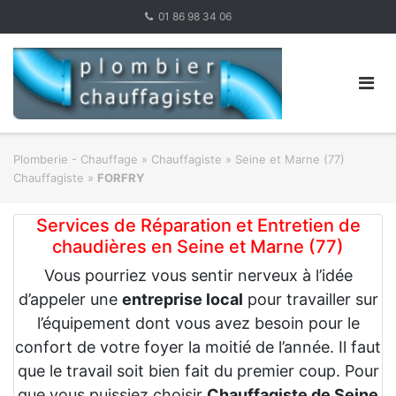
Skip
01 86 98 34 06
to
content
Plomberie - Chauffage
»
Chauffagiste
»
Seine et Marne (77)
Chauffagiste
»
FORFRY
Services de Réparation et Entretien de
chaudières en Seine et Marne (77)
Vous pourriez vous sentir nerveux à l’idée
d’appeler une
entreprise local
pour travailler sur
l’équipement dont vous avez besoin pour le
confort de votre foyer la moitié de l’année. Il faut
que le travail soit bien fait du premier coup. Pour
que vous puissiez choisir
Chauffagiste de Seine